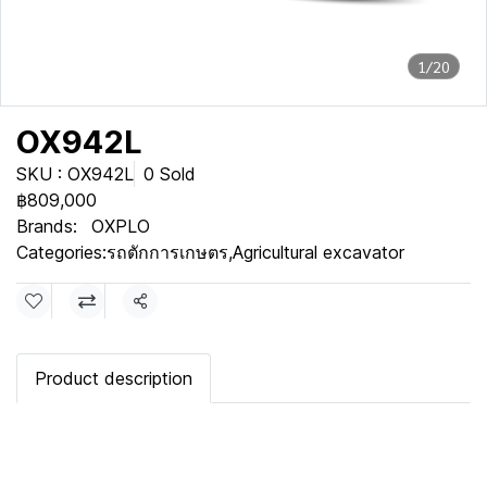
1/20
OX942L
SKU : OX942L
0 Sold
฿809,000
Brands:
OXPLO
Categories:
รถตักการเกษตร
,
Agricultural excavator
Share
Product description